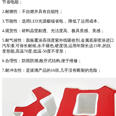
节省电能；
2.耐燃性：不自燃并具有自熄性；
3.节能性：选用LED光源极端省电， 降低了运用成本。
4.观赏性：材料晶莹剔透、光洁度高、极具质感、美感；
5.耐气候性：面板覆涂高强度紫外线吸收剂,金属底座喷涂进口
汽车漆,可保长耐候,永不褪色,硬度强,运用年限长达15年,的抗
变形能,高温70度,低温-50度不变形；
6.合理性：防雨防潮,敞开式结构,便于维修；
7.耐冲击性：是玻璃产品的16倍,几乎没有断裂的危险；