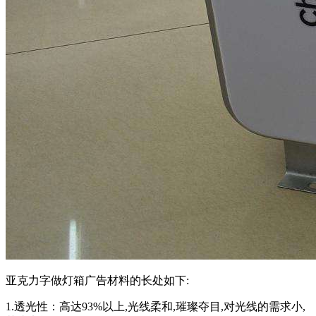
亚克力字做灯箱广告材料的长处如下:
1.透光性：高达93%以上,光线柔和,璀璨夺目,对光线的需求小,