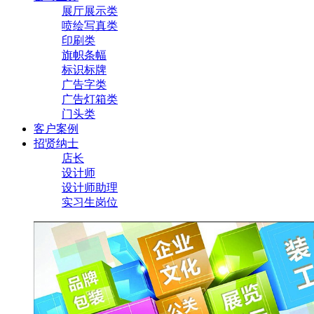
展厅展示类
喷绘写真类
印刷类
旗帜条幅
标识标牌
广告字类
广告灯箱类
门头类
客户案例
招贤纳士
店长
设计师
设计师助理
实习生岗位