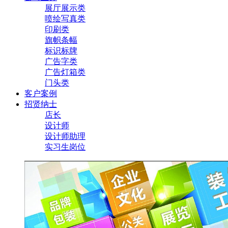
展厅展示类
喷绘写真类
印刷类
旗帜条幅
标识标牌
广告字类
广告灯箱类
门头类
客户案例
招贤纳士
店长
设计师
设计师助理
实习生岗位