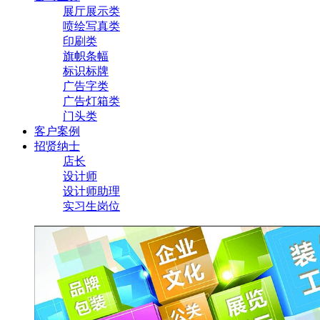
展厅展示类
喷绘写真类
印刷类
旗帜条幅
标识标牌
广告字类
广告灯箱类
门头类
客户案例
招贤纳士
店长
设计师
设计师助理
实习生岗位