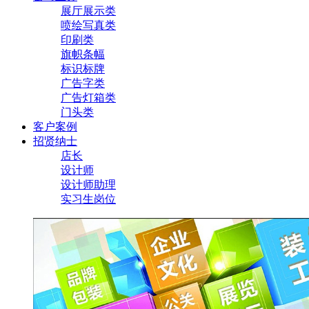
展厅展示类
喷绘写真类
印刷类
旗帜条幅
标识标牌
广告字类
广告灯箱类
门头类
客户案例
招贤纳士
店长
设计师
设计师助理
实习生岗位